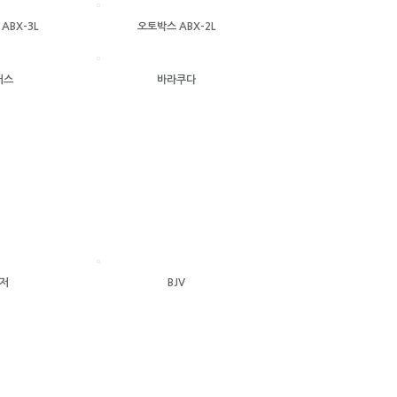
ABX-3L
오토박스 ABX-2L
러스
바라쿠다
저
BJV